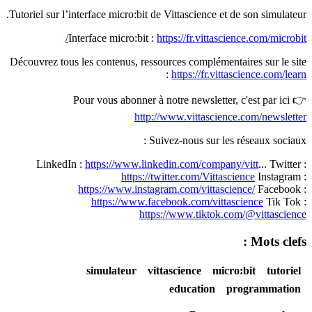
Tutoriel sur l’interface micro:bit de Vittascience et de son simulateur.
Interface micro:bit :
https://fr.vittascience.com/microbit/
Découvrez tous les contenus, ressources complémentaires sur le site
:
https://fr.vittascience.com/learn
Pour vous abonner à notre newsletter, c'est par ici 👉
http://www.vittascience.com/newsletter
Suivez-nous sur les réseaux sociaux :
LinkedIn :
https://www.linkedin.com/company/vitt
... Twitter :
https://twitter.com/Vittascience
Instagram :
https://www.instagram.com/vittascience/
Facebook :
https://www.facebook.com/vittascience
Tik Tok :
https://www.tiktok.com/@vittascience
Mots clefs :
simulateur
vittascience
micro:bit
tutoriel
education
programmation