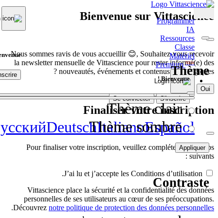
Bienvenue sur Vittascience
Programmer
IA
Ressources
Classe
Nous sommes ravis de vous accueillir 😊, Souhaitez-vous recevoir
envenue !
Matériel
la newsletter mensuelle de Vittascience pour rester informé(e) des
Premium
NEW
Thème
nouveautés, événements et contenus pédagogiques ?
nscrire
Bienvenue !
Non
Oui
Se connecter
S'inscrire
Thème clair
Finaliser votre inscription
Thème sombre
усский
Deutsch
Italiano
Español
Pour finaliser votre inscription, veuillez compléter les champs
Appliquer
suivants :
J’ai lu et j’accepte les Conditions d’utilisation.
Contraste
Vittascience place la sécurité et la confidentialité des données
personnelles de ses utilisateurs au cœur de ses préoccupations.
.
Découvrez
notre politique de protection des données personnelles