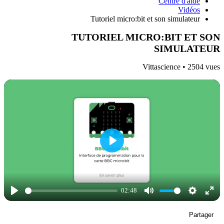
Centre d'aide
Vidéos
Tutoriel micro:bit et son simulateur
TUTORIEL MICRO:BIT ET SON
SIMULATEUR
Vittascience •
2504
vues
Play
02:48
Play
Mute
Settings
Ente
Partager
full