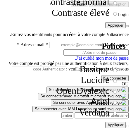
Contraste normal
Annuler
Finaliser l’inscription
Contraste élevé
Login
Appliquer
Entrez vos identifiants pour accéder à votre compte Vittascience.
Polices
*
Adresse mail
*
Mot de passe
J'ai oublié mon mot de passe.
Votre compte est protégé par une authentification à deux facteurs,
Basique
veuillez entrer le code ci dessous :
Luciole
Se connecter
OU
OpenDyslexic
Se connecter avec Google
Se connecter avec Microsoft
Arial
Se connecter avec Apple
Se connecter avec IAM Luxembourg
Verdana
Appliquer
Inscription