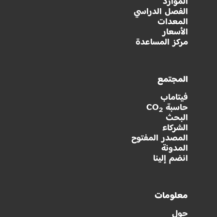
الموارد
الفصل الدراسي
المعدات
الأسعار
مركز المساعدة
المجتمع
فيتاماب
حاسبة CO
2
البحث
الشركاء
المصدر المفتوح
المدونة
انضم إلينا
معلومات
حول