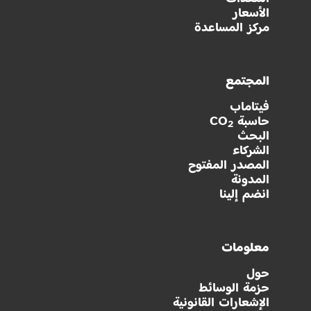
الأسعار
مركز المساعدة
المجتمع
فيتاماب
حاسبة CO
2
البحث
الشركاء
المصدر المفتوح
المدونة
انضم إلينا
معلومات
حول
حزمة الوسائط
الإشعارات القانونية