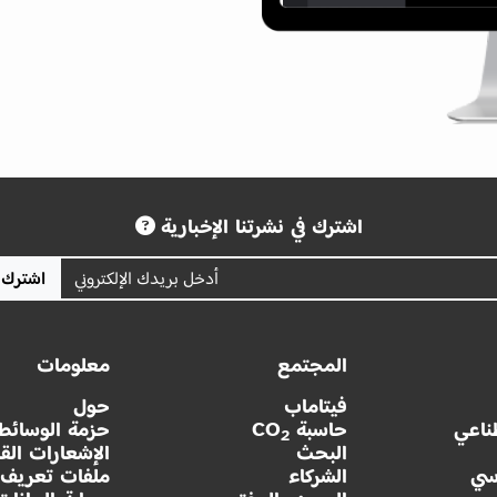
اشترك في نشرتنا الإخبارية
اشترك
المجتمع
معلومات
فيتاماب
حول
ناعي
حاسبة CO
حزمة الوسائط
2
البحث
الإشعارات القا
سي
الشركاء
ملفات تعريف ا