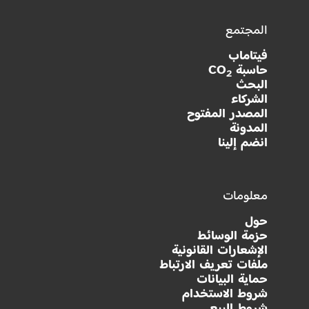
المجتمع
فيتاماب
حاسبة CO
2
البحث
الشركاء
المصدر المفتوح
المدونة
انضم إلينا
معلومات
حول
حزمة الوسائط
الإشعارات القانونية
ملفات تعريف الارتباط
حماية البيانات
شروط الاستخدام
شروط البيع