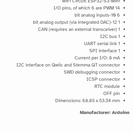
WiFi Circuit: ESP32-S3-Mini
14 I/O pins, of which 6 are PWM
6 10-bit analog inputs
1 12-bit analog output (via integrated DAC)
1 CAN (requires an external transceiver)
1 I2C bus
1 UART serial link
1 SPI interface
Current per I/O: 8 mA
I2C interface on Qwiic and Stemma QT connector
SWD debugging connector
ICSP connector
RTC module
OFF pin
Dimensions: 68.85 x 53.34 mm
Manufacturer: Arduino