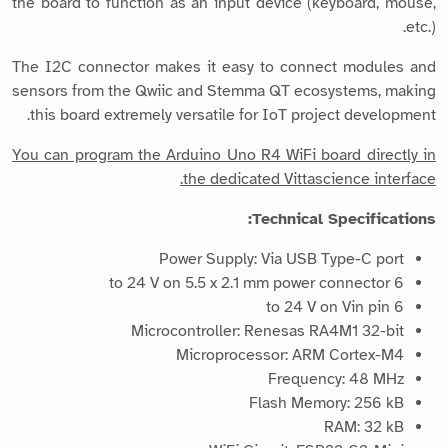
the board to function as an input device (keyboard, mouse,
etc.).
The I2C connector makes it easy to connect modules and
sensors from the Qwiic and Stemma QT ecosystems, making
this board extremely versatile for IoT project development.
You can program the Arduino Uno R4 WiFi board directly in
the dedicated Vittascience interface.
Technical Specifications:
Power Supply: Via USB Type-C port
6 to 24 V on 5.5 x 2.1 mm power connector
6 to 24 V on Vin pin
Microcontroller: Renesas RA4M1 32-bit
Microprocessor: ARM Cortex-M4
Frequency: 48 MHz
Flash Memory: 256 kB
RAM: 32 kB