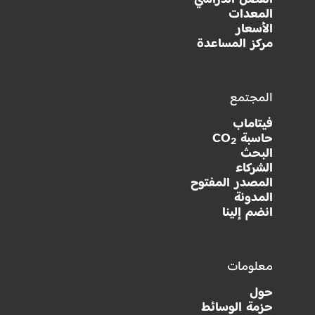
المعدات
الأسعار
مركز المساعدة
المجتمع
فيتاماب
حاسبة CO
2
البحث
الشركاء
المصدر المفتوح
المدونة
انضم إلينا
معلومات
حول
حزمة الوسائط