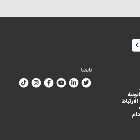
تابعنا
نونية
لارتباط
ام