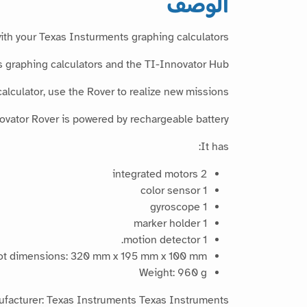
الوصف
with your Texas Insturments graphing calculators!
 graphing calculators and the TI-Innovator Hub.
culator, use the Rover to realize new missions !
vator Rover is powered by rechargeable battery.
It has:
2 integrated motors
1 color sensor
1 gyroscope
1 marker holder
1 motion detector.
t dimensions: 320 mm x 195 mm x 100 mm
Weight: 960 g
facturer: Texas Instruments Texas Instruments