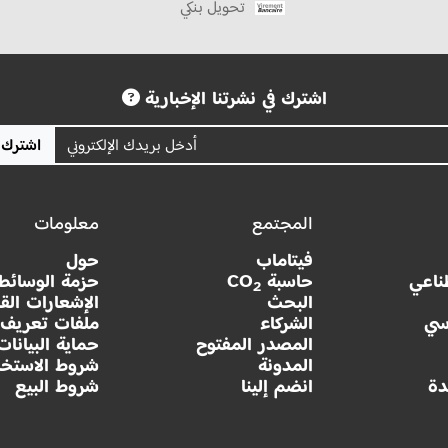
تحويل بنكي
اشترك في نشرتنا الإخبارية
اشترك
المجتمع
معلومات
فيتاماب
حول
ناعي
حاسبة CO
حزمة الوسائط
2
البحث
الإشعارات القا
سي
الشركاء
ملفات تعريف ا
المصدر المفتوح
حماية البيانات
المدونة
شروط الاستخد
دة
انضم إلينا
شروط البيع