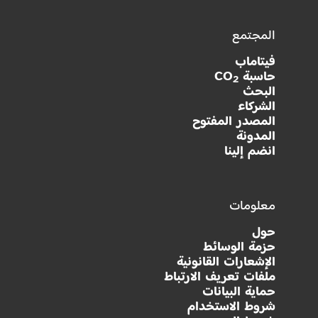
المجتمع
فيتاماب
حاسبة CO
2
البحث
الشركاء
المصدر المفتوح
المدونة
انضم إلينا
معلومات
حول
حزمة الوسائط
الإشعارات القانونية
ملفات تعريف الارتباط
حماية البيانات
شروط الاستخدام