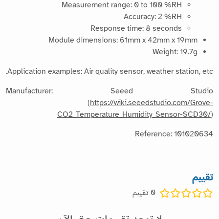
Measurement range: 0 to 100 %RH
Accuracy: 2 %RH
Response time: 8 seconds
Module dimensions: 61mm x 42mm x 19mm
Weight: 19.7g
Application examples: Air quality sensor, weather station, etc.
Manufacturer: Seeed Studio
(
https://wiki.seeedstudio.com/Grove-
CO2_Temperature_Humidity_Sensor-SCD30/
)
Reference: 101020634
تقييم
0
تقييم
لا توجد تقييمات حتى الآن