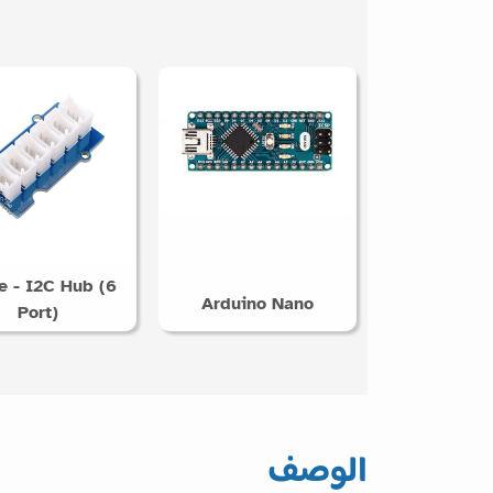
e - I2C Hub (6
Arduino Nano
Port)
الوصف