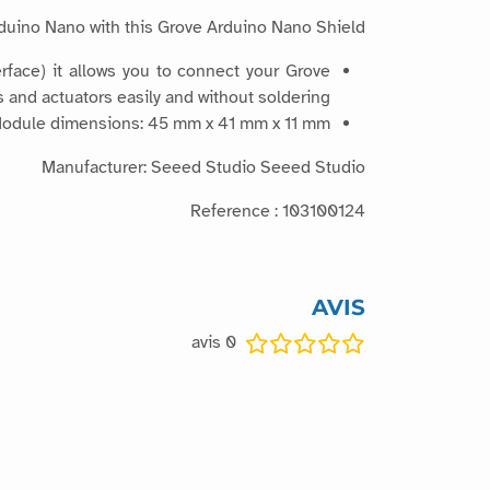
uino Nano with this Grove Arduino Nano Shield.
rface) it allows you to connect your Grove
 and actuators easily and without soldering
odule dimensions: 45 mm x 41 mm x 11 mm
Manufacturer: Seeed Studio Seeed Studio
Reference : 103100124
AVIS
avis
0