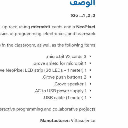
الوصف
3, 2, 1... Go!
ht-up race using
micro:bit
cards and a
NeoPixel
basics of programming, electronics, and teamwork.
 in the classroom, as well as the following items:
3 micro:bit V2 cards,
1 Grove shield for micro:bit,
1 Grove NeoPixel LED strip (30 LEDs – 1 meter),
2 Grove push buttons,
1 Grove speaker,
1 AC to USB power supply,
1 USB cable (1 meter).
nteractive programming and collaborative projects!
Manufacturer:
Vittascience