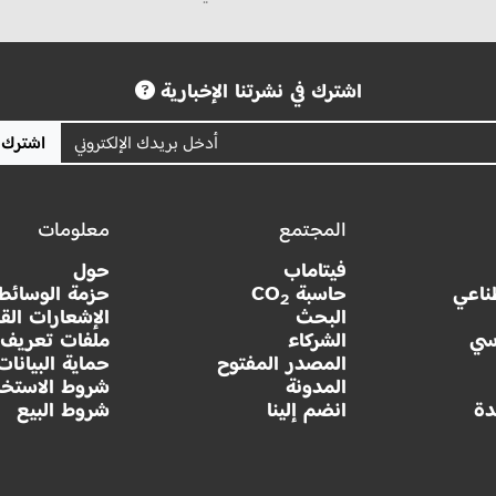
اشترك في نشرتنا الإخبارية
اشترك
المجتمع
معلومات
فيتاماب
حول
ناعي
حاسبة CO
حزمة الوسائط
2
البحث
الإشعارات القا
سي
الشركاء
ملفات تعريف ا
المصدر المفتوح
حماية البيانات
المدونة
شروط الاستخد
دة
انضم إلينا
شروط البيع