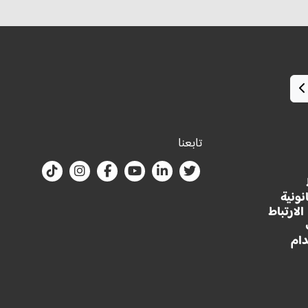
تابعنا
نونية
لارتباط
ام