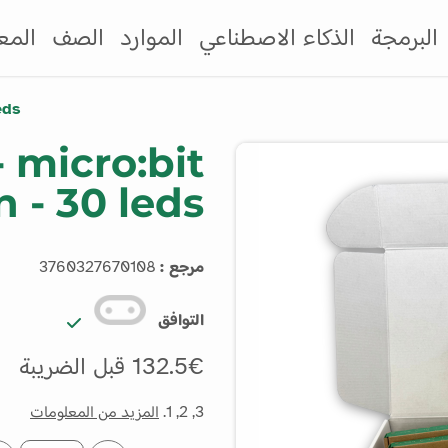
البرمجة
الذكاء الاصطناعي
الموارد
الصف
المع
eds
- micro:bit
n - 30 leds
مرجع :
3760327670108
التوافق
132.5€ قبل الضريبة
3, 2, 1.
المزيد من المعلومات