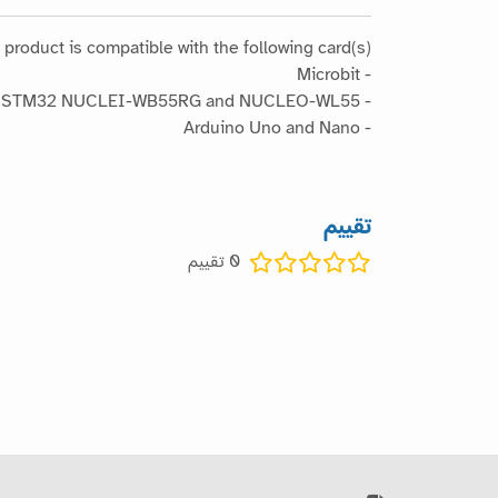
 product is compatible with the following card(s) :
- Microbit
- STM32 NUCLEI-WB55RG and NUCLEO-WL55
- Arduino Uno and Nano
تقييم
0
تقييم