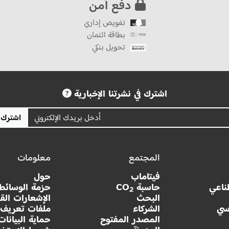
دفع آمن
تفويض إداري
بطاقة ائتمان
تحويل بنكي
اشترك في نشرتنا الإخبارية
اشترك
المجتمع
معلومات
فيتاماب
حول
ناعي
حاسبة CO
حزمة الوسائط
2
البحث
الإشعارات القا
سي
الشركاء
ملفات تعريف ا
المصدر المفتوح
حماية البيانات