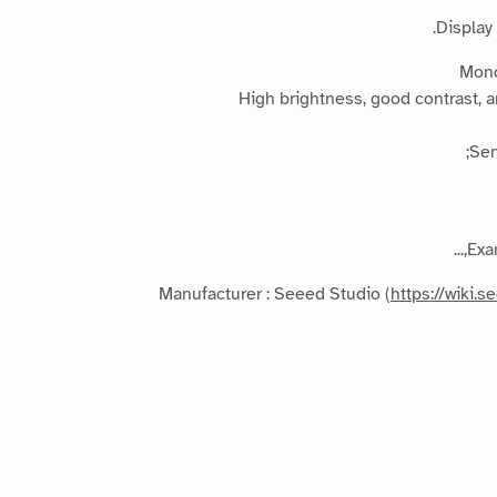
Display
Mono
High brightness, good contrast, a
Sen
Exa
Manufacturer : Seeed Studio (
https://wiki