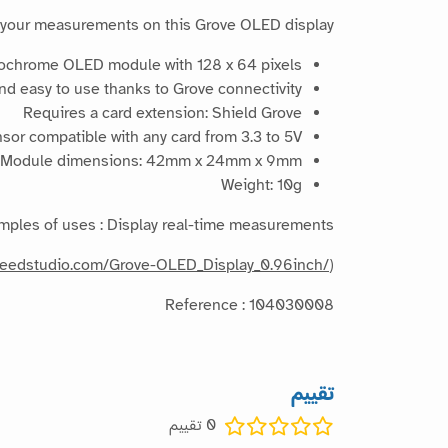
 your measurements on this Grove OLED display.
chrome OLED module with 128 x 64 pixels
nd easy to use thanks to Grove connectivity
Requires a card extension: Shield Grove
sor compatible with any card from 3.3 to 5V;
Module dimensions: 42mm x 24mm x 9mm
Weight: 10g
mples of uses : Display real-time measurements,...
.seeedstudio.com/Grove-OLED_Display_0.96inch/
)
Reference : 104030008
تقييم
0
تقييم