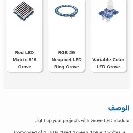
Red LED
RGB 20
Matrix 8*8
Neopixel LED
Variable Color
Grove
Ring Grove
LED Grove
الوصف
Light up your projects with Grove LED module.
Composed of 4 LEDs (1 red, 1 green, 1 blue, 1 white)