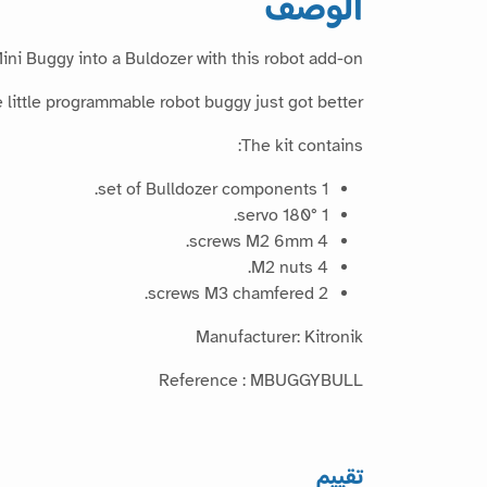
الوصف
ni Buggy into a Buldozer with this robot add-on.
 little programmable robot buggy just got better.
The kit contains:
1 set of Bulldozer components.
1 servo 180°.
4 screws M2 6mm.
4 M2 nuts.
2 screws M3 chamfered.
Manufacturer: Kitronik
Reference : MBUGGYBULL
تقييم