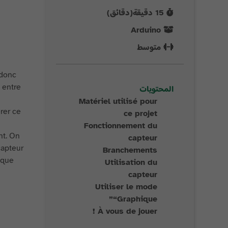
15
دقيقة(دقائق)
Arduino
متوسط
 donc
z entre
المحتويات
Matériel utilisé pour
rer ce
ce projet
Fonctionnement du
nt. On
capteur
capteur
Branchements
lique
Utilisation du
capteur
Utiliser le mode
“Graphique”
À vous de jouer !