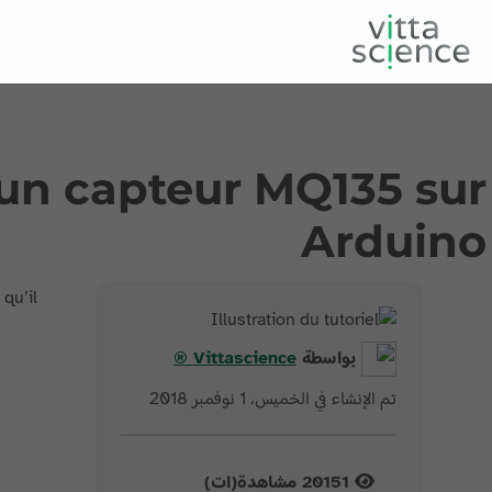
c un capteur MQ135 sur
Arduino
qu’il
بواسطة
Vittascience
®
تم الإنشاء في الخميس، 1 نوفمبر 2018
20151
مشاهدة(ات)