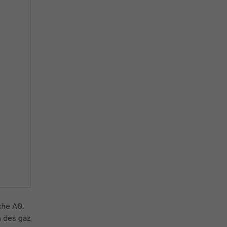
che A0.
n des gaz