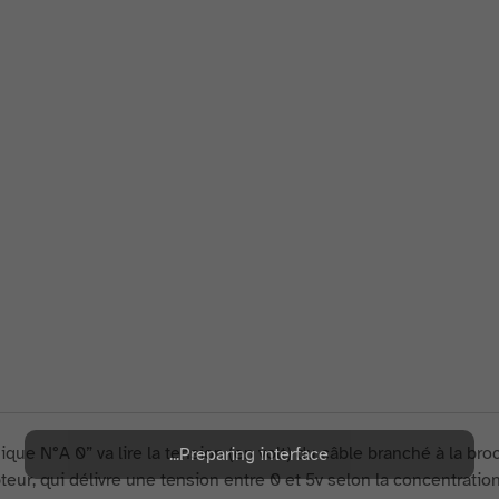
ique N°A 0” va lire la tension (en volt) du câble branché à la bro
Preparing interface...
teur, qui délivre une tension entre 0 et 5v selon la concentratio