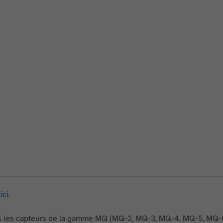
e
ici
.
tous les capteurs de la gamme MQ (MQ-2, MQ-3, MQ-4, MQ-5, MQ-