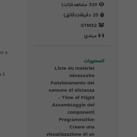
329
مشاهدة(ات)
25
دقيقة(دقائق)
STM32
مبتدئ
no a
المحتويات
Liste du matériel
 il
nécessaire
Funzionamento del
sensore di distanza
- Time of Flight
Assemblaggio dei
componenti
Programmation
Creare una
visualizzazione di un