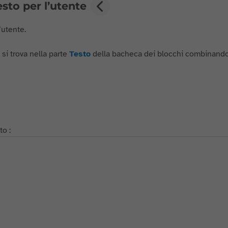
esto per l’utente
’utente.
he si trova nella parte
Testo
della bacheca dei blocchi combinandol
to :