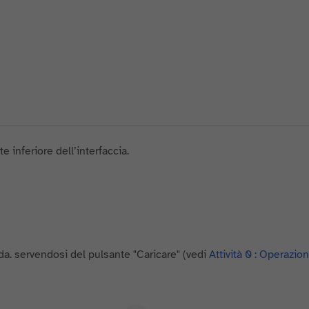
e inferiore dell’interfaccia.
eda. servendosi del pulsante "Caricare" (vedi
Attività 0 : Operazioni