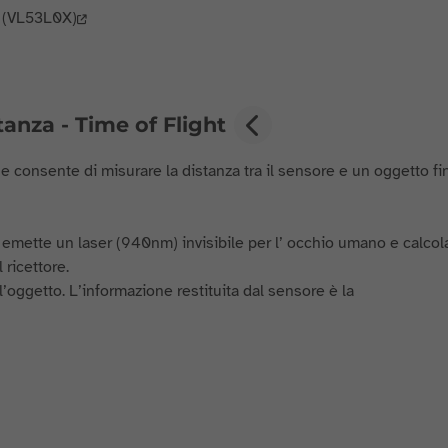
t (VL53L0X)
anza - Time of Flight
e consente di misurare la distanza tra il sensore e un oggetto fi
 emette un laser (940nm) invisibile per l’ occhio umano e calcola
 ricettore.
’oggetto. L’informazione restituita dal sensore è la