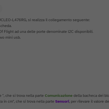
UCLEO-L476RG, si realizza il collegamento seguente:
scheda.
Of Flight ad una delle porte denominate l2C disponibili.
vo mini usb.
 ", che si trova nella parte
Comunicazione
della bacheca dei bl
za in cm", che si trova nella parte
Sensori
, per rilevare il valore de