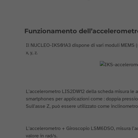
Funzionamento dell’accelerometr
Il NUCLEO-IKS01A3 dispone di vari moduli MEMS (sis
x, y, z.
L'accelerometro LIS2DW12 della scheda misura le acce
smartphones per applicazioni come : doppia pressione 
Sull'asse Z, può essere utilizzato come inclinometro
L'accelerometro + Giroscopio LSM6DSO, misura l’accele
valore in rad/s.