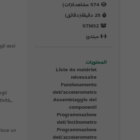
574
مشاهدة(ات)
25
دقيقة(دقائق)
STM32
مبتدئ
li assi
المحتويات
Liste du matériel
nécessaire
Funzionamento
dell’accelerometro
egli
Assemblaggio dei
vità,..
componenti
Programmazione
dell'inclinometro
Programmazione
uisce un
dell'accelerometro