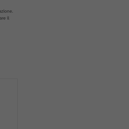
azione.
are il