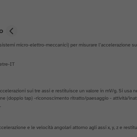
o
temi micro-elettro-meccanici) per misurare l’accelerazione sug
lerazioni sui tre assi e restituisce un valore in mV/g. Si usa n
(doppio tap) -riconoscimento ritratto/paesaggio - attività/inatti
.
razione e le velocità angolari attorno agli assi x, y, z e restit