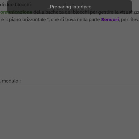
di due blocchi:
Preparing interface...
omunicazione
della bacheca dei blocchi per gestire la visualizz
e il piano orizzontale ", che si trova nella parte
Sensori
, per rilev
l modulo :