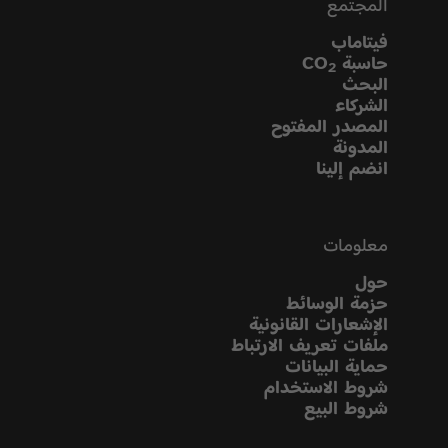
المجتمع
فيتاماب
حاسبة CO
2
البحث
الشركاء
المصدر المفتوح
المدونة
انضم إلينا
معلومات
حول
حزمة الوسائط
الإشعارات القانونية
ملفات تعريف الارتباط
حماية البيانات
شروط الاستخدام
شروط البيع