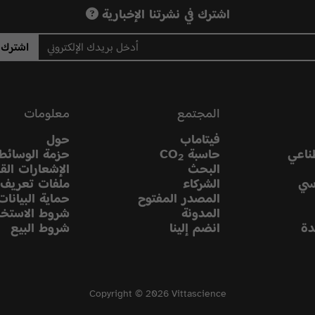
اشترك في نشرتنا الإخبارية
اشترك
المجتمع
معلومات
فيتاماب
حول
ناعي
حاسبة CO
حزمة الوسائط
2
البحث
الإشعارات القا
سي
الشركاء
ملفات تعريف ا
المصدر المفتوح
حماية البيانات
المدونة
شروط الاستخد
دة
انضم إلينا
شروط البيع
Copyright © 2026 Vittascience