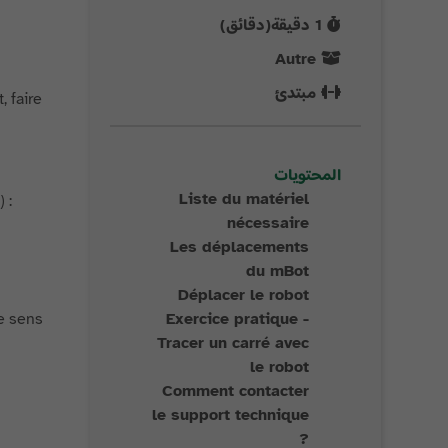
1
دقيقة(دقائق)
Autre
مبتدئ
 faire
المحتويات
Liste du matériel
) :
nécessaire
Les déplacements
du mBot
Déplacer le robot
le sens
Exercice pratique -
Tracer un carré avec
le robot
Comment contacter
le support technique
?