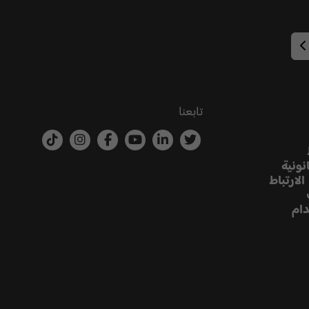
تابعنا
نونية
لارتباط
ام