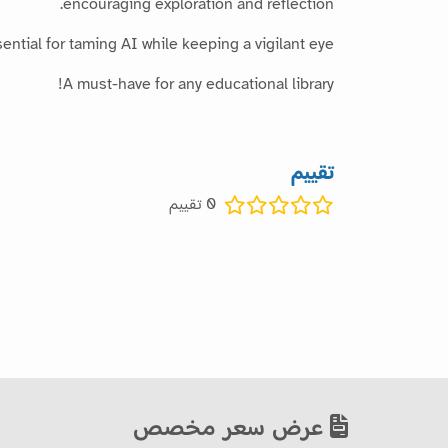
encouraging exploration and reflection.
ntial for taming AI while keeping a vigilant eye.
A must-have for any educational library!
تقييم
0
تقييم
عرض سعر مخصص