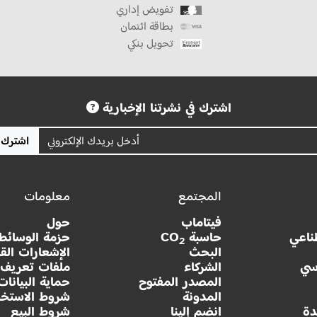
تفويض إداري
بطاقة ائتمان
تحويل بنكي
اشترك في نشرتنا الإخبارية
اشترك
المجتمع
معلومات
فيتاماب
حول
ناعي
حاسبة CO
حزمة الوسائط
2
البحث
الإشعارات القا
سي
الشركاء
ملفات تعريف ا
المصدر المفتوح
حماية البيانات
المدونة
شروط الاستخد
دة
انضم إلينا
شروط البيع