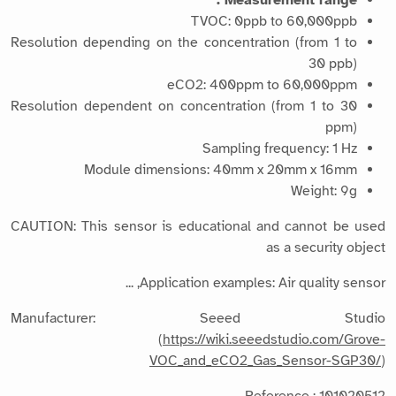
Measurement range :
TVOC: 0ppb to 60,000ppb
Resolution depending on the concentration (from 1 to
30 ppb)
eCO2: 400ppm to 60,000ppm
Resolution dependent on concentration (from 1 to 30
ppm)
Sampling frequency: 1 Hz
Module dimensions: 40mm x 20mm x 16mm
Weight: 9g
CAUTION: This sensor is educational and cannot be used
as a security object
Application examples: Air quality sensor, ...
Manufacturer: Seeed Studio
(
https://wiki.seeedstudio.com/Grove-
VOC_and_eCO2_Gas_Sensor-SGP30/
)