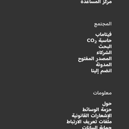
مركز المساعدة
المجتمع
فيتاماب
حاسبة CO
2
البحث
الشركاء
المصدر المفتوح
المدونة
انضم إلينا
معلومات
حول
حزمة الوسائط
الإشعارات القانونية
ملفات تعريف الارتباط
حماية البيانات