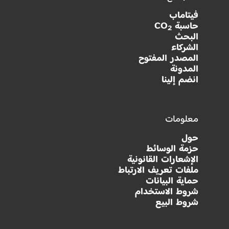
فيتاماب
حاسبة CO
2
البحث
الشركاء
المصدر المفتوح
المدونة
انضم إلينا
معلومات
حول
حزمة الوسائط
الإشعارات القانونية
ملفات تعريف الارتباط
حماية البيانات
شروط الاستخدام
شروط البيع