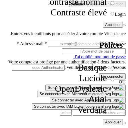
Contraste normal
Annuler
Finaliser l’inscription
Contraste élevé
Login
Appliquer
Entrez vos identifiants pour accéder à votre compte Vittascience.
Polices
*
Adresse mail
*
Mot de passe
J'ai oublié mon mot de passe.
Votre compte est protégé par une authentification à deux facteurs,
Basique
veuillez entrer le code ci dessous :
Luciole
Se connecter
OU
OpenDyslexic
Se connecter avec Google
Se connecter avec Microsoft
Arial
Se connecter avec Apple
Se connecter avec IAM Luxembourg
Verdana
Appliquer
Inscription