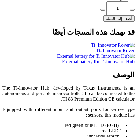
أضف إلى السلة
قد تهمك هذه المنتجات أيضًا
Ti- Innovator Rover
External battery for Ti-Innovator Hub
الوصف
The TI-Innovator Hub, developed by Texas Instruments, is an
autonomous and portable microcontroller! It can be connected to the
TI 83 Premium Edition CE calculator.
Equipped with different input and output ports for Grove type
sensors, this module has :
1 red-green-blue LED (RGB)
1 red LED
1 light level sensor