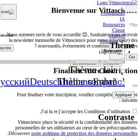
Bienvenue sur Vittascience
Programmer
IA
Ressources
Classe
Nous sommes ravis de vous accueillir 😊, Souhaitez-vous recevoir
envenue !
Matériel
la newsletter mensuelle de Vittascience pour rester informé(e) des
Premium
NEW
Thème
nouveautés, événements et contenus pédagogiques ?
nscrire
Bienvenue !
Non
Oui
Se connecter
S'inscrire
Thème clair
Finaliser votre inscription
Thème sombre
усский
Deutsch
Italiano
Español
Pour finaliser votre inscription, veuillez compléter les champs
Appliquer
suivants :
J’ai lu et j’accepte les Conditions d’utilisation.
Contraste
Vittascience place la sécurité et la confidentialité des données
personnelles de ses utilisateurs au cœur de ses préoccupations.
.
Découvrez
notre politique de protection des données personnelles