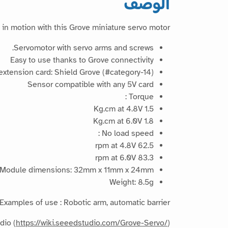
الوصف
 in motion with this Grove miniature servo motor.
Servomotor with servo arms and screws.
Easy to use thanks to Grove connectivity
extension card: Shield Grove (#category-14);
Sensor compatible with any 5V card
Torque :
1.5 Kg.cm at 4.8V
1.8 Kg.cm at 6.0V
No load speed :
62.5 rpm at 4.8V
83.3 rpm at 6.0V
Module dimensions: 32mm x 11mm x 24mm
Weight: 8.5g
Examples of use : Robotic arm, automatic barrier, ...
dio (
https://wiki.seeedstudio.com/Grove-Servo/
)