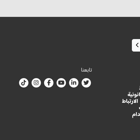
تابعنا
نونية
لارتباط
ام