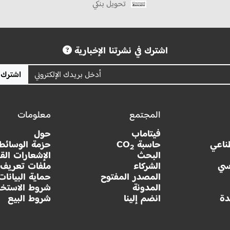
تحويل بنكي
اشترك في نشرتنا الإخبارية
اشترك
المجتمع
معلومات
فيتاماب
حول
ناعي
حاسبة CO
حزمة الوسائط
2
البحث
الإشعارات القا
سي
الشركاء
ملفات تعريف ا
المصدر المفتوح
حماية البيانات
المدونة
شروط الاستخد
دة
انضم إلينا
شروط البيع