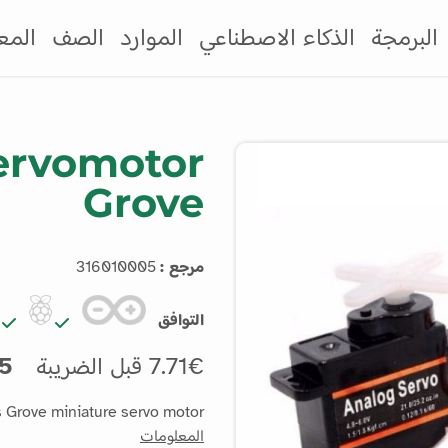
البرمجة
الذكاء الاصطناعي
الموارد
الصف
المع
ervomotor
Grove
مرجع :
316010005
التوافق
7.71€ قبل الضريبة
9.25€
s Grove miniature servo motor.
المعلومات