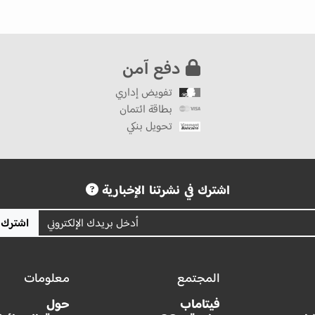
دفع آمن
تفويض إداري
بطاقة ائتمان
تحويل بنكي
اشترك في نشرتنا الإخبارية
اشترك
المجتمع
معلومات
فيتاماب
حول