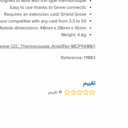
signed to work with a K-type thermocouple.
Easy to use thanks to Grove connectic
Requires an extension card: Shield Grove
sor compatible with any card from 3.3 to 5V;
Module dimensions: 40mm x 20mm x 18mm
Weight: 4.8g
m/Grove-I2C_Thermocouple_Amplifier-MCP9600/
)
Reference: 11003
تقييم
0
تقييم