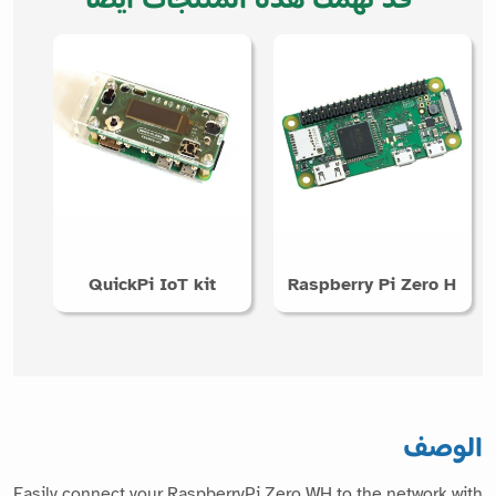
QuickPi IoT kit
Raspberry Pi Zero H
الوصف
Easily connect your RaspberryPi Zero WH to the network with