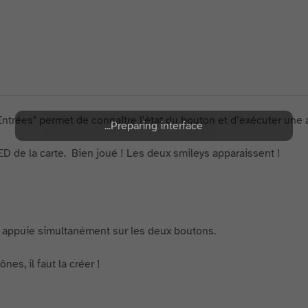
"Entrées" permet de connaître l'état du bouton et d’exécuter une
Preparing interface...
ED de la carte. Bien joué ! Les deux smileys apparaissent !
 appuie simultanément sur les deux boutons.
nes, il faut la créer !