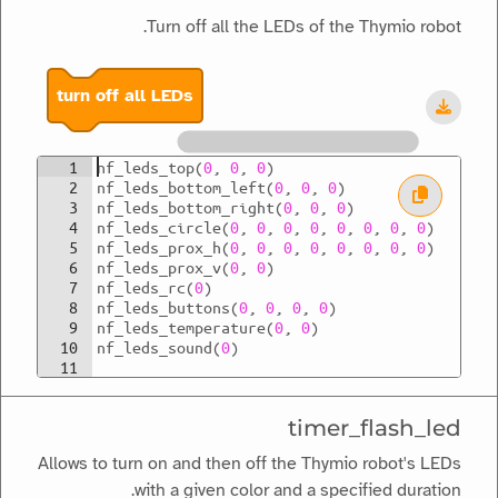
Turn off all the LEDs of the Thymio robot.
turn off all LEDs
1
nf_leds_top
(
0
,
0
,
0
)
2
nf_leds_bottom_left
(
0
,
0
,
0
)
3
nf_leds_bottom_right
(
0
,
0
,
0
)
4
nf_leds_circle
(
0
,
0
,
0
,
0
,
0
,
0
,
0
,
0
)
5
nf_leds_prox_h
(
0
,
0
,
0
,
0
,
0
,
0
,
0
,
0
)
6
nf_leds_prox_v
(
0
,
0
)
7
nf_leds_rc
(
0
)
8
nf_leds_buttons
(
0
,
0
,
0
,
0
)
9
nf_leds_temperature
(
0
,
0
)
10
nf_leds_sound
(
0
)
11
timer_flash_led
Allows to turn on and then off the Thymio robot's LEDs
with a given color and a specified duration.