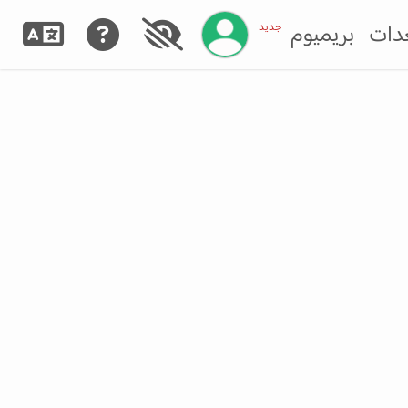
إدارة حسابك
جديد
دات
بريميوم