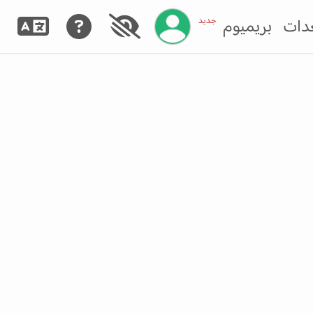
إدارة حسابك
جديد
دات
بريميوم