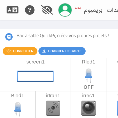
إدارة حسابك
جديد
دات
بريميوم