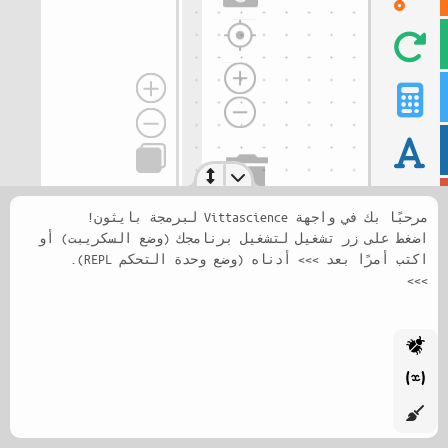
مرحبًا بك في واجهة Vittascience لبرمجة بايثون!
اضغط على زر تشغيل لتشغيل برنامجك (وضع السكريبت) أو
>>>