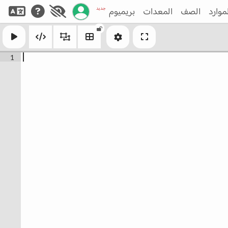
إدارة حسابك
جديد
موارد
الصف
المعدات
بريميوم
1