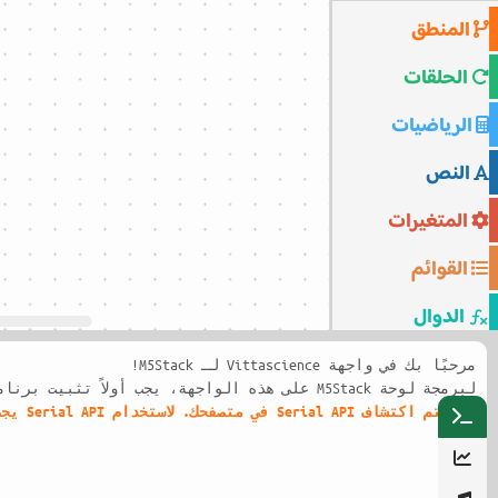
المنطق
الحلقات
الرياضيات
النص
المتغيرات
القوائم
الدوال
الاستثناءات
مرحبًا بك في واجهة Vittascience لـ M5Stack!
لبرمجة لوحة M5Stack على هذه الواجهة، يجب أولاً تثبيت برنامج MicroPython على اللوحة باتباع الدليل التالي:
لم يتم اكتشاف Serial API في متصفحك. لاستخدام Serial API يجب استخدام أحد المتصفحات المدعومة: