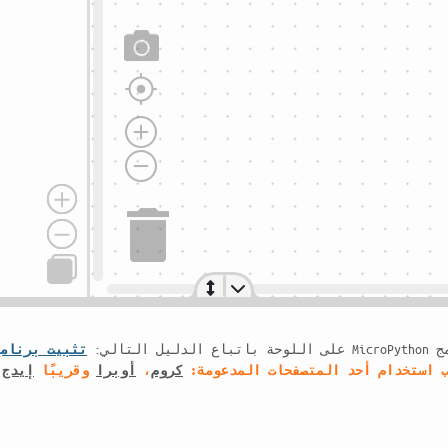
تثبيت برنامج roPython
كروم
،
أوبرا
وقريبًا
إيدج