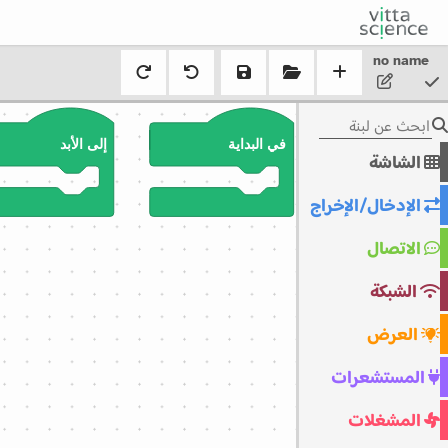
no name
في البداية‏
إلى الأبد‏
الشاشة
الإدخال/الإخراج
الاتصال
الشبكة
العرض
المستشعرات
المشغلات