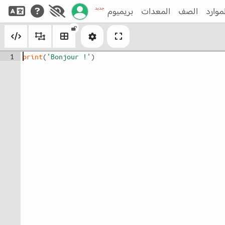
إدارة حسابك
جديد
موارد
الصف
المعدات
بريميوم
1
print
(
'Bonjour !'
)