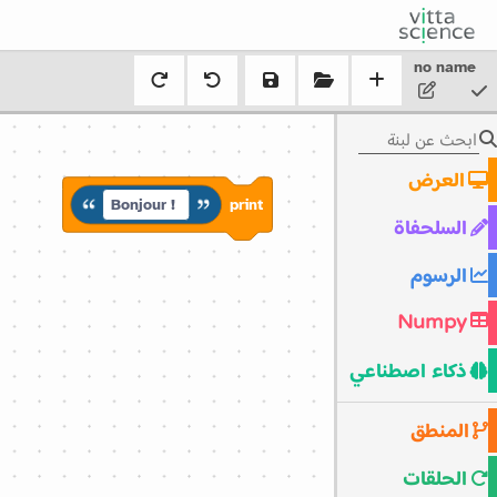
no name
العرض
print‏
Bonjour !‏
السلحفاة
الرسوم
Numpy
ذكاء اصطناعي
المنطق
الحلقات